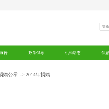
宣传
政策倡导
机构动态
信
捐赠公示
2014年捐赠