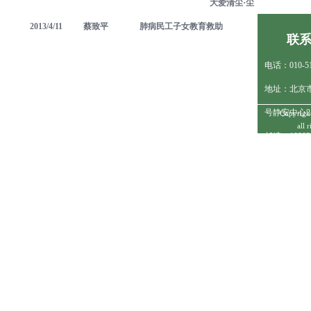
大爱清尘·尘
2013/4/11
蔡致平
肺病民工子女教育救助
联
电话：010-51
地址：北京
号静安中心25
Copyrigh
all 
邮编：10002
京I