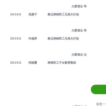
大爱清尘·寻
2013/4/11
吴振宁
救尘肺病民工兄弟大行动
大爱清尘·寻
2013/4/11
许彧淳
救尘肺病民工兄弟大行动
大爱清尘·尘
2013/4/11
尚丽霞
肺病民工子女教育救助
&
能救一