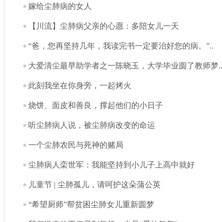
嫁给尘肺病的女人
【川流】尘肺病父亲的心愿：多陪女儿一天
“爸，您再坚持几年，我读完书一定要治好您的病。”..
大爱清尘最早助学者之一陈晓玉，大学毕业圆了教师梦.
此刻我坐在你身旁，一起烤火
烧饼、面皮和善良，撑起他们的小日子
听尘肺病人说，被尘肺病改变的命运
一个尘肺农民与死神的赌局
尘肺病人栾世军：我能坚持到小儿子上高中就好
儿童节 | 尘肺孤儿，请呵护这朵蒲公英
“希望厨师”帮贫困尘肺女儿重新圆梦