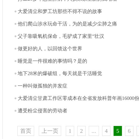
大爱清尘和梦工坊那些不得不说的故事
他们爬山涉水玩命干活，为的是减少尘肺之痛
父子靠吸氧机保命，毛驴成了家里“壮汉
做更好的人，以回馈这个世界
睡觉是一件很难的事情吗？是的
地下28米的爆破组，每天就是干活睡觉
一种叫做孤独的并发症
大爱清尘甘肃工作区零成本在全省发放科普年画16000份.
遭受粉尘侵害的劳动者
首页
上一页
1
2
...
4
5
6