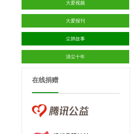
大爱视频
大爱报刊
尘肺故事
清尘十年
在线捐赠