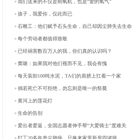
我们送来的不仅是制氧机，也是“爱的氧气”
孩子，我爱你，仅此而已
石雕工：他们赋予石头生命，自己却因尘肺失去生命
每个劳动者都值得致敬
已经祸害数百万人的我，你们真的认识吗？
窦璐：如果我对他们视而不见，我会有愧
每天装卸100吨水泥，TA们的肩膀上扛着一个家
倘若死亡不可拒绝，勿忘则是唯一的祭奠
黄河上的莲花灯
生命的告别
爱出者爱返，全国志愿者伸手帮“大爱骑士”度难关
打工20多年患尘肺病，只换来家里新房四堵墙