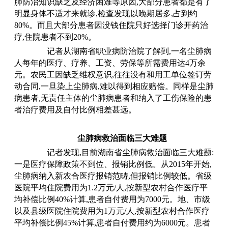
肺防治知识缺乏及经济困难等原因,大部分患者都是有了
明显身体不适才来就诊,检查发现以晚期居多,占到约
80%。而且大部分患者因没钱住院只好选择门诊开药治
疗,住院患者不到20%。
记者从湖南省职业病防治院了解到
,一名尘肺病
人每年的医疗、疗养、工资、劳保等所需费用达4万余
元。农民工因缺乏维权意识,往往没有和用工单位签订劳
动合同,一旦染上尘肺病,难以得到相应赔偿。同样是尘肺
病患者,无责任主体的尘肺病患者和纳入了工伤保险的患
者治疗费用及自付比例相差甚远。
尘肺病救治面临三大难题
记者发现
,目前湖南省尘肺病救治面临三大难题:
一是医疗保障政策不到位、报销比例低。从2015年开始,
尘肺病纳入新农合医疗报销范畴,但报销比例较低。省级
医院平均住院费用为1.2万元/人,按新型农村合作医疗平
均补偿比例40%计算,患者自付费用为7000元。地、市级
以及县级医院住院费用为1万元/人,按新型农村合作医疗
平均补偿比例45%计算,患者自付费用约为6000元。患者