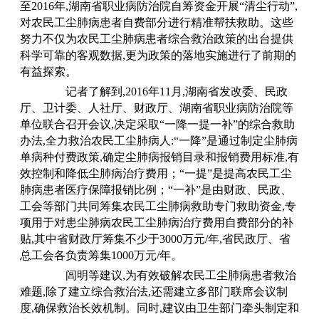
至2016年,湖南省职业病防治院自筹资金开展“清尘行动”,
对农民工尘肺病患者自费部分进行精准帮扶救助。这些
努力不仅为农民工尘肺病患者综合救治政策的出台提供
科学可靠的客观数据,更为政策的落地实施进行了前期的
有益探索。
记者了解到
,2016年11月,湖南省发改委、民政
厅、卫计委、人社厅、财政厅、湖南省职业病防治院等
单位联合召开会议,决定采取“一降一提一补”的综合救助
办法,全力救治农民工尘肺病人:“一降”是通过制定尘肺病
单病种付费政策,确定尘肺病报销目录和报销费用标准,有
效控制和降低尘肺病治疗费用；“一提”是提高农民工尘
肺病患者医疗保障报销比例；“一补”是由财政、民政、
工会等部门共同筹集农民工尘肺病救助专门救助资金,专
项用于对患尘肺病农民工尘肺病治疗费用自费部分的补
贴,其中省财政厅筹集不少于3000万元/年,省民政厅、省
总工会各负责筹集1000万元/年。
闾明等建议
,为有效破解农民工尘肺病患者救治
难题,除了建立综合救治法,还需建立多部门联席会议制
度,确保救治长效机制。同时,建议由卫生部门牵头制定和