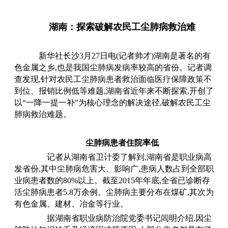
湖南：探索破解农民工尘肺病救治难
新华社长沙
3月27日电(记者帅才)湖南是著名的有
色金属之乡,也是我国尘肺病发病率较高的省份。记者调
查发现,针对农民工尘肺病患者救治面临医疗保障政策不
到位、报销比例低等难题,湖南省近年来不断探索,开创了
以“一降一提一补”为核心理念的解决途径,破解农民工尘
肺病救治难题。
尘肺病患者住院率低
记者从湖南省卫计委了解到
,湖南省是职业病高
发省份,其中尘肺病危害大、影响广,患病人数占到全部职
业病患者数的80%以上。截至2015年年底,全省已诊断存
活尘肺病患者5.8万余例。尘肺病主要分布在煤矿,其次为
有色金属、建材、冶金等行业。
据湖南省职业病防治院党委书记闾明介绍
,因尘