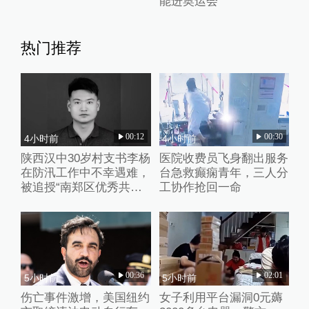
能进奥运会
热门推荐
00:12
00:30
4小时前
4小时前
陕西汉中30岁村支书李杨
医院收费员飞身翻出服务
在防汛工作中不幸遇难，
台急救癫痫青年，三人分
被追授“南郑区优秀共产
工协作抢回一命
党员”称号
00:36
02:01
5小时前
5小时前
伤亡事件激增，美国纽约
女子利用平台漏洞0元薅