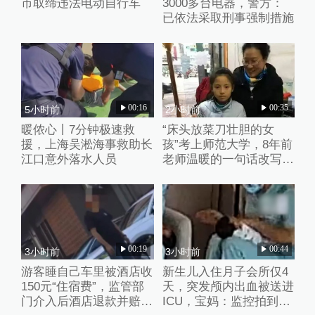
市取缔违法电动自行车
3000多台电器，警方：
已依法采取刑事强制措施
00:16
00:35
5小时前
2小时前
暖侬心丨7分钟极速救
“床头放菜刀壮胆的女
援，上海吴淞海事救助长
孩”考上师范大学，8年前
江口意外落水人员
老师温暖的一句话改写了
她的人生
00:19
00:44
3小时前
3小时前
游客睡自己车里被酒店收
新生儿入住月子会所仅4
150元“住宿费”，监管部
天，突发颅内出血被送进
门介入后酒店退款并赔偿
ICU，宝妈：监控拍到护