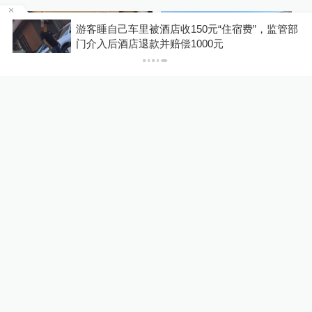
1000元
理人员扇婴儿耳光
浙
游客睡自己车里被酒店收150元“住宿费”，监管部
门介入后酒店退款并赔偿1000元
00:22
00:38
4小时前
4小时前
闻到车内有异味发现女乘
游客驾车被困河道，乌鲁
客脱鞋踩椅，网约车司机
木齐一对父子骑马牵引救
提醒后遭投诉
出
关于澎湃
|
联系我们
|
法律声明
|
澎湃广告
©2014~
2026
上海东方报业有限公司
沪ICP证：沪B2-20170116 | 沪ICP备14003370号
互联网新闻信息服务许可证：31120170006
沪公网安备 31010602000299号