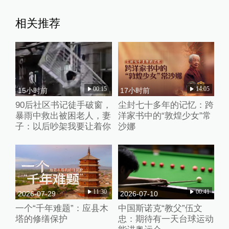
相关推荐
00:15
14:05
15小时前
17小时前
90后社区书记徒手破窗，
尘封七十多年的记忆：跨
暴雨中救出被困老人，妻
洋家书中的“敦煌少女”常
子：以后吵架我要让着你
沙娜
11:30
00:41
2026-07-29
2026-07-10
一个“千年难题”：应县木
中国斯诺克“教父”伍文
塔的修缮保护
忠：期待有一天台球运动