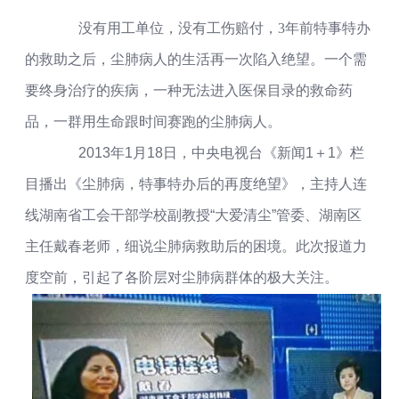
没有用工单位，没有工伤赔付，
3
年前特事特办
的救助之后，尘肺病人的生活再一次陷入绝望。一个需
要终身治疗的疾病，一种无法进入医保目录的救命药
品，一群用生命跟时间赛跑的尘肺病人。
2013
年
1
月
18
日，中央电视台《新闻
1
＋
1
》栏
目播出《尘肺病，特事特办后的再度绝望》，主持人连
线湖南省工会干部学校副教授
“
大爱清尘
”
管委、湖南区
主任戴春老师，细说尘肺病救助后的困境。此次报道力
度空前，引起了各阶层对尘肺病群体的极大关注。