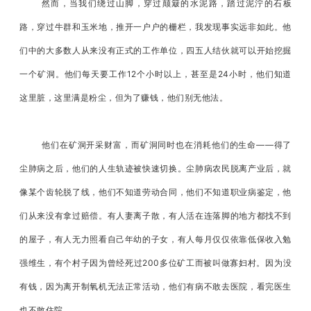
然而，当我们绕过山脚，穿过颠簸的水泥路，踏过泥泞的石板
路，穿过牛群和玉米地，推开一户户的栅栏，我发现事实远非如此。他
们中的大多数人从来没有正式的工作单位，四五人结伙就可以开始挖掘
一个矿洞。他们每天要工作12个小时以上，甚至是24小时，他们知道
这里脏，这里满是粉尘，但为了赚钱，他们别无他法。
他们在矿洞开采财富，而矿洞同时也在消耗他们的生命——得了
尘肺病之后，他们的人生轨迹被快速切换。尘肺病农民脱离产业后，就
像某个齿轮脱了线，他们不知道劳动合同，他们不知道职业病鉴定，他
们从来没有拿过赔偿。有人妻离子散，有人活在连落脚的地方都找不到
的屋子，有人无力照看自己年幼的子女，有人每月仅仅依靠低保收入勉
强维生，有个村子因为曾经死过200多位矿工而被叫做寡妇村。因为没
有钱，因为离开制氧机无法正常活动，他们有病不敢去医院，看完医生
也不敢住院……