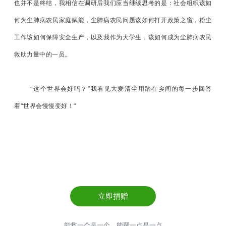
也并不是终结，我相信在调研后我们应当继续思考的是：社会组织该如
何为尘肺病农民家庭赋能，尘肺病农民问题该如何打开政策之窗，粉尘
工作该如何保障安全生产，以及我作为大学生，该如何成为尘肺病农民
救助力量中的一员。
“这个世界会好吗？”我看见大爱清尘用踏在乡间的每一步回答
着“世界会慢慢变好！”
立即捐赠
能救一个是一个，能帮一点是一点