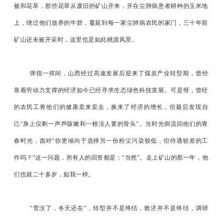
被和花草，那些花草从废旧的矿山开来，开在尘肺病患者耕种的玉米地
上，绕过他们放养的牛群，蔓延到每一家尘肺病农民的家门，三十年前
矿山还未被开采时，这里也是如此桃源风景。
弹指一挥间，山西经过高速发展后迎来了煤炭产业转型期，曾经
靠着劳动力支撑的经济如今已经寻求生态绿色科技发展。可是呀，曾经
的农民工将他们的健康卖来卖去，换来了经济的增长，但最后发现自
己“身上仅剩一声声咳嗽和一根没人要的骨头”。当时光倒流回他们的青
春时光，面对“你更倾向于选择另一份粉尘污染较低，但待遇较差的工
作吗？”这一问题，所有人的回答都是：“当然”。走上矿山的那一年，他
们也就二十多岁，如我一样。
“雪没了，冬天还在”，转型并不是终结，救济并不是终结，调研