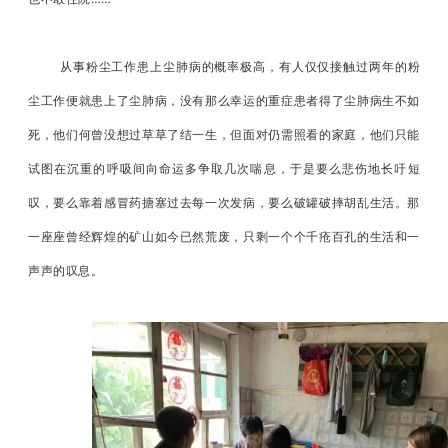
从事粉尘工作患上尘肺病的概率极高，有人仅仅接触过两年的粉
尘工作便就患上了尘肺病，没有那么幸运的重症患者得了尘肺病生不如
死，他们何曾没想过草草了结一生，但面对仍需照看的家庭，他们只能
试图在沉重的呼吸间向命运多争取几次喘息，于是要么悲伤地长吁短
叹，要么靠着感冒药搪塞过去每一次发病，要么破罐破摔胡乱生活。那
一座座曾经辉煌的矿山如今已然荒废，只剩一个个千疮百孔的生活和一
声声的叹息。