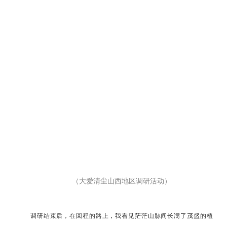
（大爱清尘
山西地区
调研活动
）
调研结束后，在回程的路上，我看见茫茫山脉间长满了茂盛的植