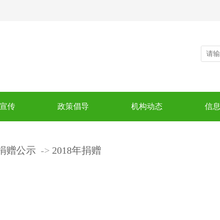
宣传
政策倡导
机构动态
信
捐赠公示
2018年捐赠