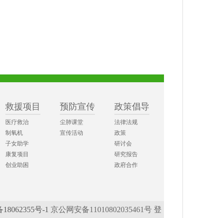
救援项目
预防宣传
政策倡导
机构动态
医疗救治
尘肺课堂
法律法规
新闻资讯
制氧机
宣传活动
政策
大爱视频
子女助学
研讨会
大爱报刊
康复项目
研究报告
尘肺故事
创业助困
政府合作
清尘十年
18062355号-1
京公网安备11010802035461号
登