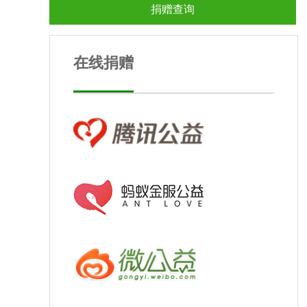
捐赠查询
在线捐赠