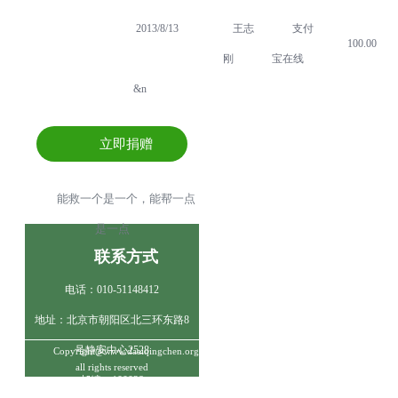
2013/8/13
王志
支付
100.00
刚
宝在线
&n
立即捐赠
能救一个是一个，能帮一点
是一点
联系方式
电话：010-51148412
地址：北京市朝阳区北三环东路8
号静安中心2528
Copyright@www.daaiqingchen.org
all rights reserved
邮编：100028
京ICP备18062355号-1