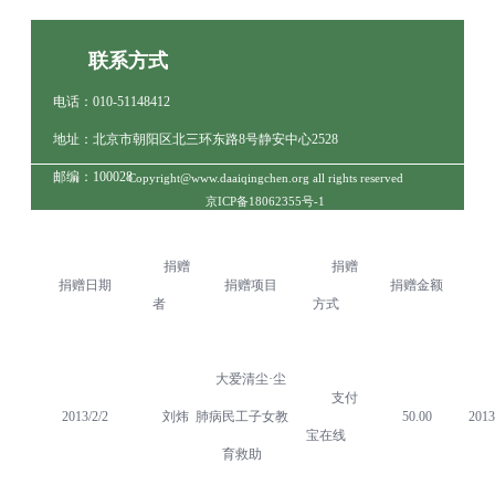
联系方式
电话：010-51148412
地址：北京市朝阳区北三环东路8号静安中心2528
邮编：100028
Copyright@www.daaiqingchen.org all rights reserved
京ICP备18062355号-1
捐赠
捐赠
捐赠日期
捐赠项目
捐赠金额
者
方式
大爱清尘·尘
支付
2013/2/2
刘炜
肺病民工子女教
50.00
2013
宝在线
育救助