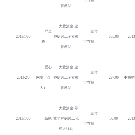
宝在线
育救助
大爱清尘·尘
严道
支付
2013/1/30
肺病民工子女教
365.00
2013
晓
宝在线
育救助
爱心
大爱清尘·尘
支付
2013/2/5
网友（众
肺病民工子女教
297.00
中捐赠
宝在线
人）
育救助
大爱清尘·寻
支付
2013/1/30
高鹏
救尘肺病民工兄
50.00
2013
宝在线
弟大行动